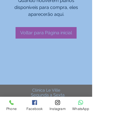
Quando houverem planos
disponíveis para compra, eles
aparecerão aqui.
Voltar para Página inicial
Clínica Le Ville
Segunda a Sexta
08:30 - 20:30
R. Prof. Ulisses Vieira, 580 - Vila
Phone
Facebook
Instagram
WhatsApp
Izabel
Curitiba, Paraná
80320-090
R. Bolsão dos Papagaios, 48, sala 103 -